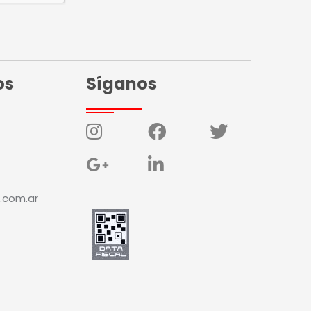
os
Síganos
.com.ar