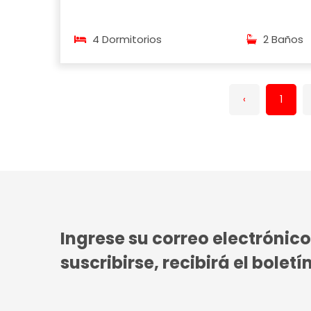
4 Dormitorios
2 Baños
‹
1
Ingrese su correo electrónic
suscribirse, recibirá el bolet