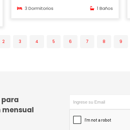
3 Dormitorios
1 Baños
2
3
4
5
6
7
8
9
o para
ín mensual