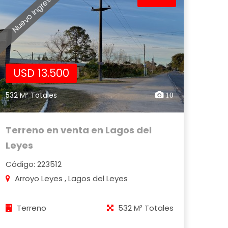
Nuevo Ingreso
USD 13.500
532 M² Totales
10
Terreno en venta en Lagos del
Leyes
Código: 223512
Arroyo Leyes , Lagos del Leyes
Terreno
532 M² Totales