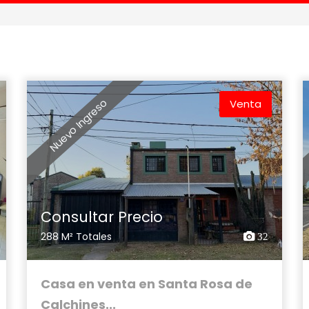
Nuevo Ingreso
Venta
Consultar Precio
288 M² Totales
32
Casa en venta en Santa Rosa de
Calchines...