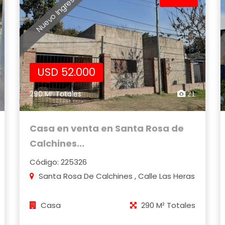
Nuevo Ingreso
USD 52.000
290 M² Totales
21
Casa en venta en Santa Rosa de
Calchines...
Código: 225326
Santa Rosa De Calchines , Calle Las Heras
Casa
290 M² Totales