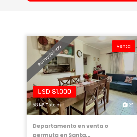
Venta
Remodelado
USD 81.000
58 M² Totales
25
Departamento en venta o
permuta en Santa...