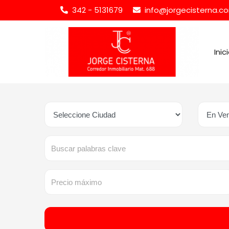
342 - 5131679
info@jorgecisterna.co
Inic