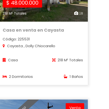
$ 48.000.000
218 M² Totales
18
Casa en venta en Cayasta
Código: 225531
Cayasta , Dolly Chiocarello
Casa
218 M² Totales
2 Dormitorios
1 Baños
Venta