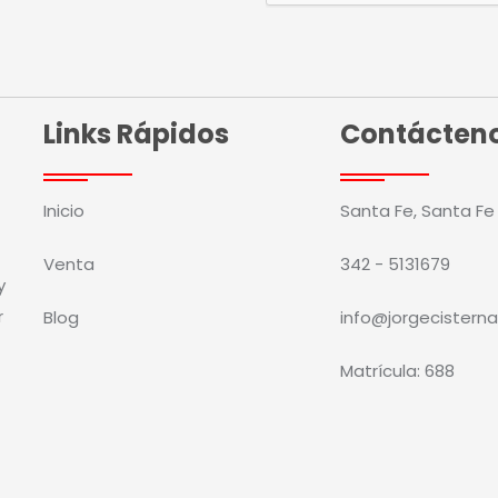
Links Rápidos
Contácten
Inicio
Santa Fe, Santa Fe
Venta
342 - 5131679
y
r
Blog
info@jorgecisterna
Matrícula: 688